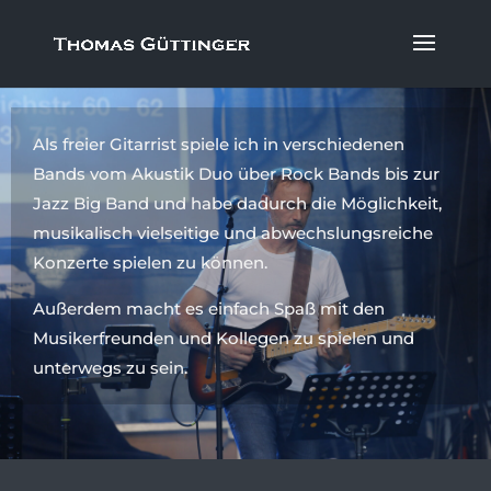
Als freier Gitarrist spiele ich in verschiedenen
Bands vom Akustik Duo über Rock Bands
bis zur
Jazz Big Band und habe dadurch die Möglichkeit,
musikalisch vielseitige und abwechslungsreiche
Konzerte spielen
zu können.
Außerdem macht es einfach Spaß mit den
Musikerfreunden und Kollegen zu spielen und
unterwegs zu sein.